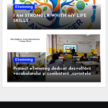
Etwinning
I AM STRONGER WHITH MY LIFE
SKILLS
Etwinning
Proiect eTwinning dedicat dezvoltării
vocabularului și combaterii „cuvintelor
confuze”