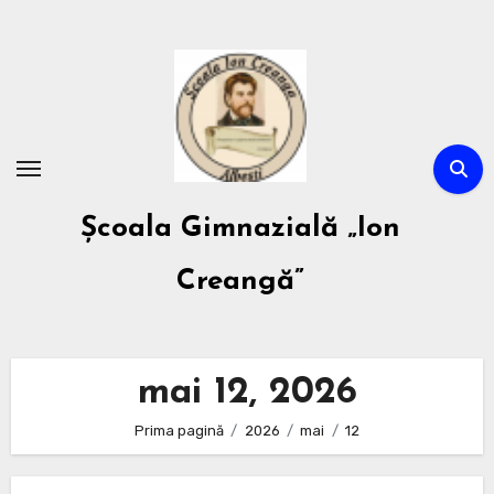
Sari
la
conținut
Școala Gimnazială „Ion
Creangă”
mai 12, 2026
Prima pagină
2026
mai
12