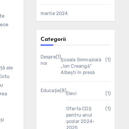
martie 2024
ite
zece
Categorii
Despre
(1)
Școala Gimnazială
(1)
noi
„Ion Creangă”
ță ale
Albești în presă
 Cotu
au
Educație
(8)
Elevi
(1)
area
Oferta CDȘ
(1)
pentru anul
și
școlar 2024-
2025