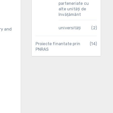
parteneriate cu
alte unități de
învățământ
universități
(2)
ry and
Proiecte finantate prin
(14)
PNRAS