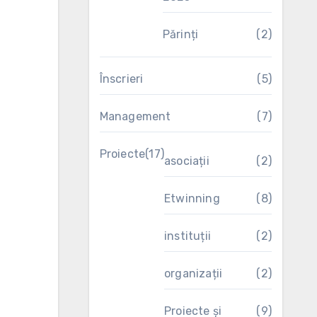
Părinți
(2)
Înscrieri
(5)
Management
(7)
Proiecte
(17)
asociații
(2)
Etwinning
(8)
instituții
(2)
organizații
(2)
Proiecte și
(9)