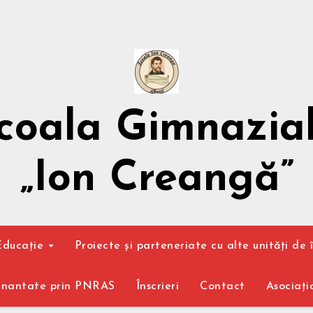
coala Gimnazia
„Ion Creangă”
Educație
Proiecte și parteneriate cu alte unități de î
finantate prin PNRAS
Înscrieri
Contact
Asociația