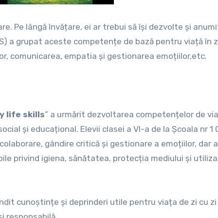
re. Pe lângă învățare, ei ar trebui să își dezvolte și anum
OMS) a grupat aceste competențe de bază pentru viață în 
lor, comunicarea, empatia și gestionarea emoțiilor,etc.
life skills
” a urmărit dezvoltarea competențelor de via
ocial și educațional. Elevii clasei a VI-a de la Școala nr 1
colaborare, gândire critică și gestionare a emoțiilor, dar 
 privind igiena, sănătatea, protecția mediului și utiliz
ndit cunoștințe și deprinderi utile pentru viața de zi cu zi 
i responsabilă.