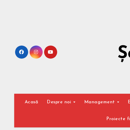
Sari
la
conținut
Ș
Acasă
Despre noi
Management
Proiecte 