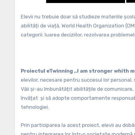
Elevii nu trebuie doar să studieze materiile școla
abilități de viață. World Health Organization (
categorii: luarea deciziilor, rezolvarea probleme
Proiectul eTwinning ,,I am stronger whith my 
elevilor, necesare pentru succesul lor personal, s
Văii și-au îmbunătățit abilitățile de comunicare, 
învățat și să adopte comportamente responsabile
tehnologiei.
Prin participarea la acest proiect, elevii au dobâ
pentru integrarea lor într-o societate modernă ș