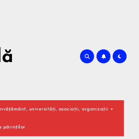
lă
nvățământ, universități, asociații, organizații
 părinților