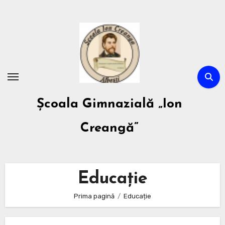
Sari
la
conținut
Școala Gimnazială „Ion
Creangă”
Educație
Prima pagină
Educație