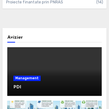
Proiecte finantate prin PNRAS
(14)
Avizier
Management
PDI